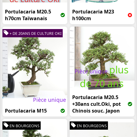
Portulacaria M20.5
Portulacaria M23
h70cm Taïwanais
h100cm
+ DE 20ANS DE CULTURE OKI
plus
Pièce unique
de 70 ans
Portulacaria M20.5
Pièce unique
+30ans cult.Oki, pot
Portulacaria M15
Chinois souc. Japon
EN BOURGEONS
EN BOURGEONS