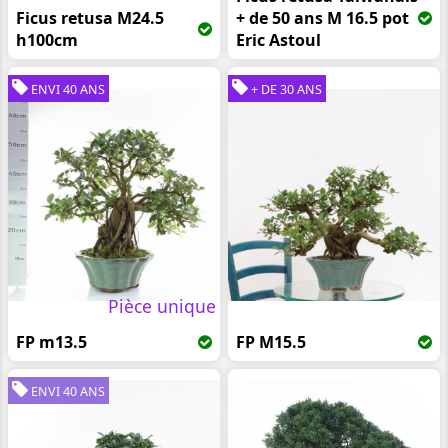
Ficus retusa M24.5
+ de 50 ans M 16.5 pot
h100cm
Eric Astoul
ENVI 40 ANS
+ DE 30 ANS
Pièce unique
FP m13.5
FP M15.5
ENVI 40 ANS