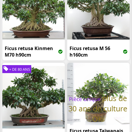
Ficus retusa Kinmen
Ficus retusa M 56
M70 h90cm
h160cm
+ DE 80 ANS
plus de
Pièce unique
30 ans de culture
Oki
Ficus retusa Taïwanais