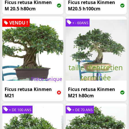
Ficus retusa Kinmen
Ficus retusa Kinmen
M 20.5 h80cm
M20.5 h100cm
VENDU !
+ - 60ANS
taille d'entretien
terminée
Pièce unique
Ficus retusa Kinmen
Ficus retusa Kinmen
M21
M21 h80cm
+ DE 100 ANS
+ DE 70 ANS