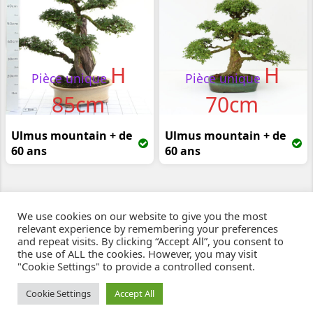
H
H
Pièce unique
Pièce unique
85cm
70cm
Ulmus mountain + de
Ulmus mountain + de
60 ans
60 ans
We use cookies on our website to give you the most
relevant experience by remembering your preferences
and repeat visits. By clicking “Accept All”, you consent to
the use of ALL the cookies. However, you may visit
"Cookie Settings" to provide a controlled consent.
Ziben - Agence web - Création de sites e-commerce à Clermont-Ferrand
© 2021
Cookie Settings
Accept All