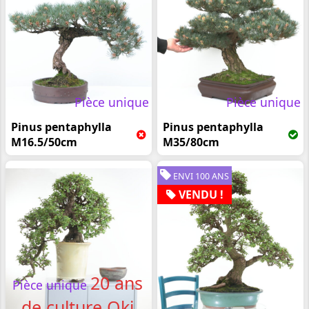
Pièce unique
Pièce unique
Pinus pentaphylla
Pinus pentaphylla
M16.5/50cm
M35/80cm
ENVI 100 ANS
VENDU !
20 ans
Pièce unique
de culture Oki