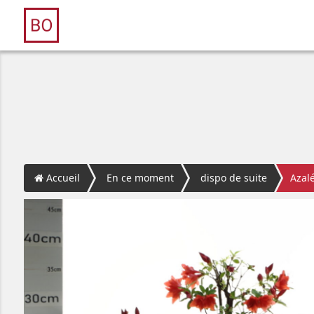
Accueil
En ce moment
dispo de suite
Azal