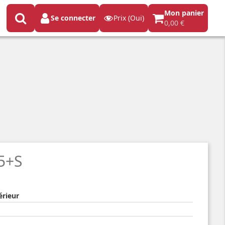
Mon panier
Se connecter
Prix (Oui)
0,00 €
5+S
érieur