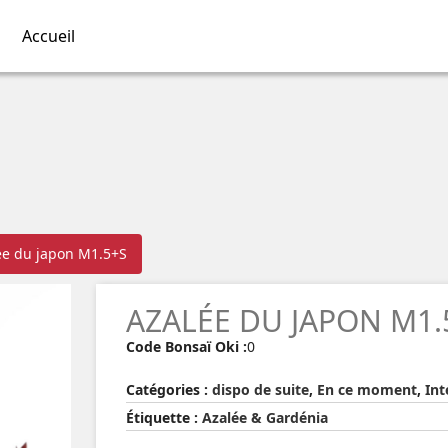
Accueil
ée du japon M1.5+S
AZALÉE DU JAPON M1.
Code Bonsaï Oki :
0
Catégories :
dispo de suite
,
En ce moment
,
Int
Étiquette :
Azalée & Gardénia