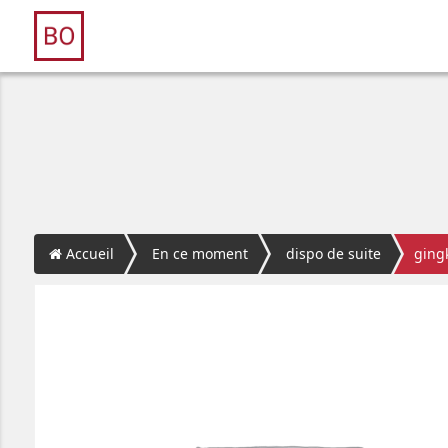
Accueil
En ce moment
dispo de suite
gingk