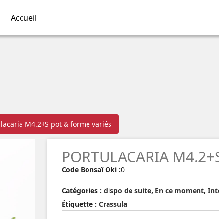
Accueil
ulacaria M4.2+S pot & forme variés
PORTULACARIA M4.2+S
Code Bonsaï Oki :
0
Catégories :
dispo de suite
,
En ce moment
,
Int
Étiquette :
Crassula