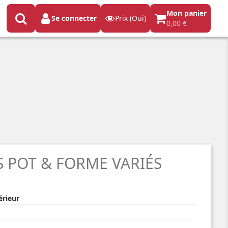
Mon panier
Se connecter
Prix (Oui)
0,00 €
 POT & FORME VARIÉS
érieur