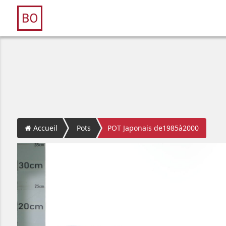
Accueil
Pots
POT Japonais de1985à2000