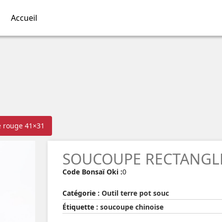
Accueil
e rouge 41×31
SOUCOUPE RECTANGL
Code Bonsaï Oki :
0
Catégorie :
Outil terre pot souc
Étiquette :
soucoupe chinoise