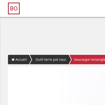
Accueil
Outil terre pot souc
Soucoupe rectangl