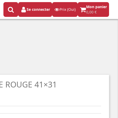
Mon panier
Se connecter
Prix (Oui)
0,00 €
E ROUGE 41×31