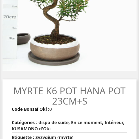
MYRTE K6 POT HANA POT
23CM+S
Code Bonsaï Oki :
0
Catégories :
dispo de suite
,
En ce moment
,
Intérieur
,
KUSAMONO d'Oki
Étiquette :
Syzygium (myrte)