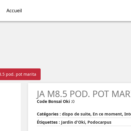
Accueil
.5 pod. pot marita
JA M8.5 POD. POT MAR
Code Bonsaï Oki :
0
Catégories :
dispo de suite
,
En ce moment
,
Int
Étiquettes :
Jardin d'Oki
,
Podocarpus