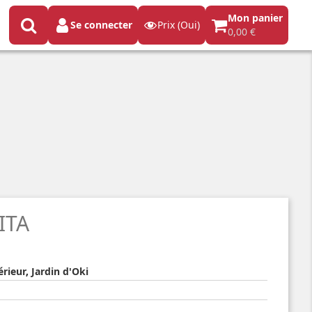
Mon panier
Se connecter
Prix (Oui)
0,00 €
ITA
érieur
,
Jardin d'Oki