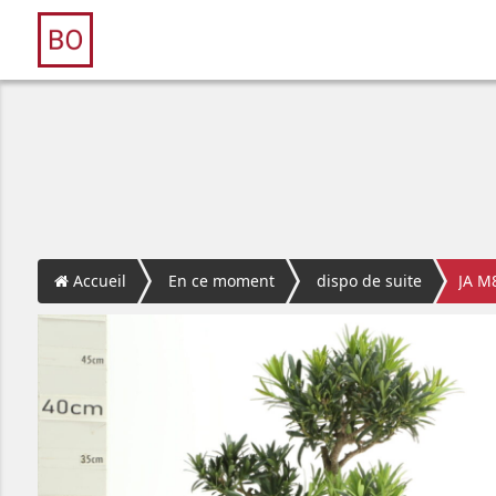
Accueil
En ce moment
dispo de suite
JA M8